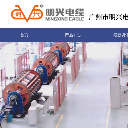
首页
产品中心
最新资
关于我们
联系我们