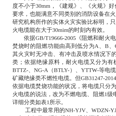
度不小于30mm，《建规》、《火规》
要求，也能满意不同类别的消防设备在火
研究机构所作的实体火灾实验比标明，只
火电缆能在大于30mim的时刻内有效。
依据GB/T19666-2005《阻燃和
焚烧时的阻燃功能由高到低分为A、B、
其火灾时无冲击、有冲击及喷水情况下的继
类；依据绝缘原料，耐火电缆又分为有
BTTZ-、NG-A（BTLY-）、YTTW
矿藏绝缘类不燃性电缆。但GB31247-2
依据电缆焚烧功能的状况，将电缆只分为A
火电缆的说法，改为不燃电缆、阻燃1级
详细分类如表1所示。
工程中最常用的NH-YJV、WDZN-