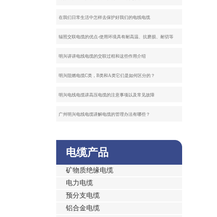
在我们日常生活中怎样去保护好我们的电线电缆
辐照交联电缆的优点-使用环境具有耐高温、抗磨损、耐切等
明兴讲讲电线电缆的交联过程和这些作用介绍
明兴阻燃电缆C类，B类和A类它们是如何区分的？
明兴电线电缆讲高压电缆的注意事项以及常见故障
广州明兴电线电缆讲解电缆的管理办法有哪些？
电缆产品
矿物质绝缘电缆
电力电缆
预分支电缆
铝合金电缆