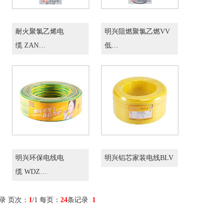
耐火聚氯乙烯电
明兴阻燃聚氯乙燃VV
缆 ZAN…
低…
明兴环保电线电
明兴铝芯家装电线BLV
缆 WDZ…
录 页次：
1
/1 每页：
24
条记录
1