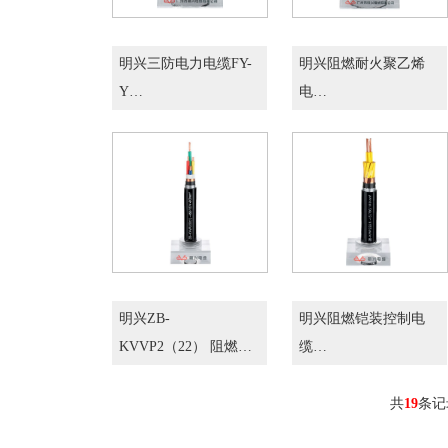
明兴三防电力电缆FY-
明兴阻燃耐火聚乙烯
Y…
电…
明兴ZB-
明兴阻燃铠装控制电
KVVP2（22） 阻燃…
缆…
共
19
条记