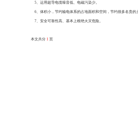
5、运用超导电缆噪音低、电磁污染少。
6、体积小，节约输电体系的占地面积和空间，节约很多名贵的
7、安全可靠性高、基本上根绝火灾危险。
本文共分
1
页