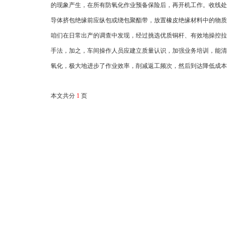
的现象产生，在所有防氧化作业预备保险后，再开机工作。收线
导体挤包绝缘前应纵包或绕包聚酯带，放置橡皮绝缘材料中的物质
咱们在日常出产的调查中发现，经过挑选优质铜杆、有效地操控拉
手法，加之，车间操作人员应建立质量认识，加强业务培训，能清
氧化，极大地进步了作业效率，削减返工频次，然后到达降低成本
本文共分
1
页