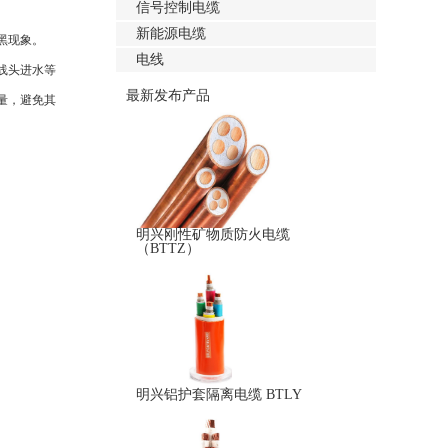
信号控制电缆
新能源电缆
黑现象。
电线
线头进水等
最新发布产品
量，避免其
明兴刚性矿物质防火电缆
（BTTZ）
明兴铝护套隔离电缆 BTLY