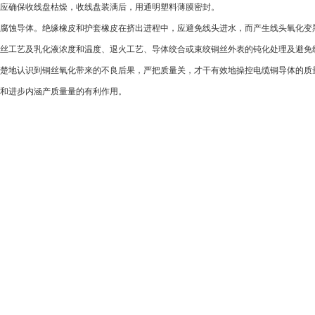
处应确保收线盘枯燥，收线盘装满后，用通明塑料薄膜密封。
腐蚀导体。绝缘橡皮和护套橡皮在挤出进程中，应避免线头进水，而产生线头氧化变
丝工艺及乳化液浓度和温度、退火工艺、导体绞合或束绞铜丝外表的钝化处理及避免
楚地认识到铜丝氧化带来的不良后果，严把质量关，才干有效地操控电缆铜导体的质
和进步内涵产质量量的有利作用。