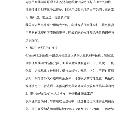
电缆用金属铜从原理上讲首要有物理办法隔绝铜与湿润空气触摸、
外表喷涂特别液体予以维护。以通用橡套电缆的出产为例，每道工
1、铜杆进厂前运送、检测及贮存
我国大多数电缆企业用铜为外购，应挑选质优金属铜杆，规范供货商运
用塑料布或塑料薄膜掩盖铜杆，即最简略的物理隔绝法阻挠铜杆与
加以操控。
2、铜杆拉丝工序的操控
0.4mm单丝的拉制一般选用接连退火的铜大拉机和中拉机，需
强制使金属铜的晶格变异，加重金属温度的急剧上升。其次，开机
化膜，避免氧化；放线时，坚持放线张力安稳、均匀，不行过度颤
线时，铜导体外表不该有剩余液体，可在收线前方处放置一块枯燥
燥环境之中，待流通，不然会因为导体外表温度较高而易与湿润的
3、铜丝绞合(束绞)与绝缘橡皮、护套橡皮挤出工序
以铜丝绞合为例，导体在绞合进程中，经过各道压模使得金属铜晶
化。故可在绞和进程顶用输液软管将抗氧剂（0.3%的苯并三氮