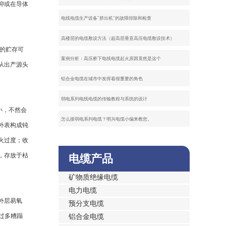
抑或在导体
电线电缆生产设备"挤出机"的故障排除和检查
高楼层的电缆敷设方法（超高层垂直高压电缆敷设技术）
杆的贮存可
案例分析：高压桥下电线电缆起火原因竟然是这个
从出产源头
铝合金电缆在城市中发挥着很重要的角色
弱电系列电线电缆的传输教程与系统的设计
小，不然会
怎么接弱电系列电缆？明兴电缆小编来教您。
外表构成钝
火过度；收
，存放于枯
电缆产品
矿物质绝缘电缆
电力电缆
外层易氧
预分支电缆
过多糟蹋
铝合金电缆