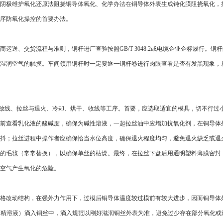
阴极维护氧化还原法阻挠铜导体氧化、化学办法在铜导体外表生成钝化膜阻挠氧化，
序防氧化操控的首要办法。
送、交货流程与准则，铜杆进厂查验按照GB/T 3048.2或电缆企业企标履行。铜
湿润空气的触摸。车间领用铜杆时一定要逐一铜杆卷进行肉眼查看是否有发黑现象，
经过放线、拉丝与退火、冷却、烘干、收线等工序。首要，应选取适宜的模具，切不行过
前查看乳化液的酸碱度，确保为碱性溶液，一起拉丝油中应增加抗氧化剂，在铜导体
抖；拉丝进程中操作者应确保恰当水位高度，确保退火程度均匀，避免退火缺乏或退
的毛毡（常常替换），以确保单丝的枯燥。最终，在拉丝下盘后用通明塑料薄膜密封
空气产生氧化的危险。
格改动结构，在强外力作用下，过模后铜导体温度较过模前有较大进步，因而铜导体
唑酒精溶液）滴入铜丝中，滴入规范以刚好滋润铜丝外表为准，避免过少存在部分氧化或