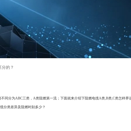
区分的？
同分为ABC三类，A类阻燃第一流；下面就来介绍下阻燃电缆A类,B类,C类怎样界
缆分类差异及阻燃时刻多少？