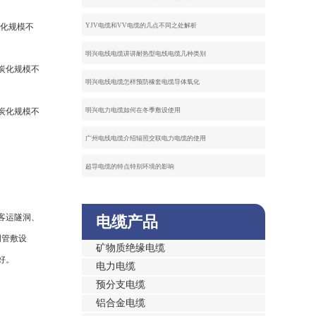
炭化规模不
YJV电缆和VV电缆的几点不同之处解析
明兴电线电缆讲讲耐热型电线电缆几种类别
炭化规模不
明兴电线电缆怎样预防橡套电缆导体氧化
炭化规模不
明兴电力电缆如何在冬季敷设使用
广州电线电缆介绍辐照交联电力电缆的使用
超导电缆的特点特别环境的影响
客运隧洞、
电缆产品
明管敷设
矿物质绝缘电缆
好。
电力电缆
预分支电缆
铝合金电缆