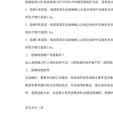
阻燃电缆ABC类是根据GB/T18380-2008规范规则区分的
1、阻燃A类是指：电缆装置在实验钢梯上以使总体积中实验所含非
得高于喷灯底部2.5m。
2、阻燃B类是指：电缆装置在实验钢梯上以使总体积中实验所含非金
得高于喷灯底部2.5m。
3、阻燃C类是指：电缆装置在实验钢梯上以使总体积中实验所含非金
得高于喷灯底部2.5m。
二、阻燃电缆哪个等级最高？
由上述阻燃ABC三类的差异可见，A类阻燃的条件最严厉，因而阻
三、阻燃电缆使用
在油罐区、重要木结构公共建筑、高温场所等其他耐火要求高且敷
桥梁等要求施行防火处理的状况，可采纳埋砂敷设。接近高压电流
时，需挑选耐火的，在混凝土里穿管敷设时,就挑选阻燃的，阻燃的
本文共分
1
页