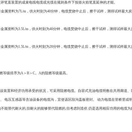
，是用来点评笔直装置的成束电线电缆或光缆在规则条件下按捺火焰笔直延伸的才能。
金属资料为7L/m，供火时刻为40分钟，电缆焚烧中止后，擦干试样，测得试样最大
属资料为3.5L/m，供火时刻为40分钟，电缆焚烧中止后，擦干试样，测得试样最大
属资料为1.5L/m，供火时刻为20分钟，电缆焚烧中止后，擦干试样，测得试样最大
燃等级排序为A＞B＞C。A的阻燃等级最高。
设装置和经济功用承受的状况，可采用阻燃电缆。自容式充油电缆明敷在共用廊道、
、 电压互感器等含油设备的电缆沟，宜使该区段沟盖板密封。 动力电缆在管桥里或
不能替代耐火的,但耐火的能够替代阻燃的,但考虑到造价,仍是选用相应功用的电缆为